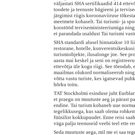
väljastati SHA sertifikaadid 414 ettevõ
toodete ja teenuste hügieeni ja tervi
järgimist riigis koroonaviiruse tõkes
meetmete kohaselt. Tai turismi- ja sp
koostööd terviseministeeriumiga ning 
et parandada usaldust Tai turismi vast
SHA standardi alusel hinnatakse 10 lii
restorane, hotelle, konverentsikeskusi
turismiobjekte, ilusalonge jne. See pr
aasta mai keskel ja seni on registreer
ettevõtja üle kogu riigi. See tõendab, e
maailmas olukord normaliseerub ning 
võtta vastu turiste, kes igatsevad puh
hõrku toitu.
TAT Stockholmi esinduse juht Eurblar
et praegu on muutuste aeg ja pärast p
endine. Tai turism kohaneb uue norm
tegelikkusega, kus saab olema rohke
füüsilist kokkupuudet. Enne reisi saab
väga palju teenuseid veebi teel ette re
Seda muutuste aega, mil me ei saa tege