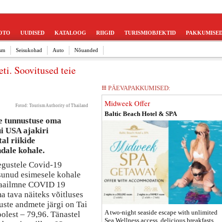
OTO
UUDISED
KATALOOG
RIIGID
TURISMIOBJEKTID
PAKKUMISE
sm
Seisukohad
Auto
Nõuanded
eti. Soovitused teie
PÄEVAPAKKUMISED:
Midweek Offer
Fotod: Tourism Authority of Thailand
Baltic Beach Hotel & SPA
se tunnustuse oma
ui USA ajakiri
l riikide
dale kohale.
aegustele Covid-19
sunud esimesele kohale
emaailmne COVID 19
a tava näiteks võitluses
ste andmete järgi on Tai
A two-night seaside escape with unlimited
olest – 79,96. Tänastel
Sea Wellness access, delicious breakfasts,