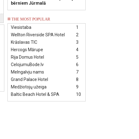
bērniem Jūrmalā
THE MOST POPULAR
Viesistaba
1
Wellton Riverside SPA Hotel
2
Krāslavas TIC
3
Hercogs Mārupe
4
Rija Domus Hotel
5
CelojumuBode.lv
6
Melngalvju nams
7
Grand Palace Hotel
8
Medžiotojų užeiga
9
Baltic Beach Hotel & SPA
10