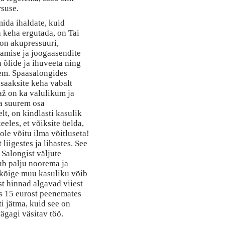
rsuse.
mida ihaldate, kuid
a keha ergutada, on Tai
 on akupressuuri,
tamise ja joogaasendite
 õlide ja ihuveeta ning
sem. Spaasalongides
 saaksite keha vabalt
až on ka valulikum ja
na suurem osa
elt, on kindlasti kasulik
eles, et võiksite öelda,
ole võitu ilma võitluseta!
liigestes ja lihastes. See
 Salongist väljute
ub palju noorema ja
 kõige muu kasuliku võib
st hinnad algavad viiest
es 15 eurost peenemates
ti jätma, kuid see on
ägagi väsitav töö.