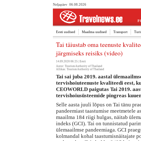
Neljapäev 06.08.2026
F
Eesti uudised
Maailma uudised
Transport
Turi
Tai täiustab oma teenuste kvalite
järgmiseks reisiks (video)
14.09.2020 06:25 |
Eesti
Autor: Tourism Authority of Thailand
Allikas: Tourism Authority of Thailand
Tai sai juba 2019. aastal ülemaailm
tervishoiuteenuste kvaliteedi eest, k
CEOWORLD paigutas Tai 2019. aasta
tervishoiusüsteemide pingreas kuuen
Selle aasta juuli lõpus on Tai tänu pr
pandeemiast taastumise meetmetele a
maailma 184 riigi hulgas, näitab ül
indeks (GCI). Tai on tunnistatud parim
ülemaailmse pandeemiaga. GCI praegu
kolmandal kohal taastumisnäitajate po