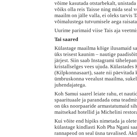
võime kasutada otstarbekalt, unistada 
võiks olla reis Taisse ning mida seal võ
maailm on jälle valla, ei oleks tarvis 
võimalustega tutvumisele aega raisata
Uurime parimaid viise Tais aja veetmi
Tai saared
Külastage maailma kõige ilusamaid saar
üks teisest kaunim – nautige paadisõit
järjest. Siin saab Instagrami tähelepan
kristallselges vees ujuda. Külastades 
(Kilpkonnasaart), saate nii päevitada 
ümbruskonna veealust maailma, sukel
juhendajatega.
Koh Samui saarel leiate rahu, et naut
spaarituaale ja parandada oma teadmis
on üks noorpaaride armastatumaid sih
maitsekad hotellid ja Michelini restor
Kui võite end hipiks nimetada ja olet
külastage kindlasti Koh Pha Ngani sa
rannapeod on seal üsna tavalised. Akti