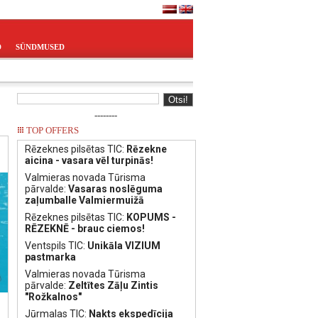
D
SÜNDMUSED
--------
TOP OFFERS
Rēzeknes pilsētas TIC:
Rēzekne
aicina - vasara vēl turpinās!
Valmieras novada Tūrisma
pārvalde:
Vasaras noslēguma
zaļumballe Valmiermuižā
Rēzeknes pilsētas TIC:
KOPUMS -
RĒZEKNĒ - brauc ciemos!
Ventspils TIC:
Unikāla VIZIUM
pastmarka
Valmieras novada Tūrisma
pārvalde:
Zeltītes Zāļu Zintis
"Rožkalnos"
Jūrmalas TIC:
Nakts ekspedīcija