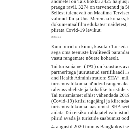
andmetel on Tais kokku 3425 haigusju
praegu ravil, 3274 on tervenenud ja 
Sellest tulenevalt on Maailma Tervis
valinud Tai ja Uus-Meremaa kohaks, 
dokumentaalfilm edukatest näidetest, 
piirata Covid-19 levikut.
Reklāma
Kuni piirid on kinni, kasutab Tai seda
aega oma teenuste kvaliteedi parandami
vastu rangemate nõuete kohaselt.
Tai turismiamet (TAT) on koostöös ava
partneritega juurutanud sertifikaadi 
and Health Administration: SHA“, mil
turismivaldkonna nõudeid rangemaks 
rahvusvaheliste ja kohalike turistide 
Tai turismiamet sihist vähendada 201
(Covid-19) kriisi tagajärgi ja kiirendad
turismivaldkonna taastumist. SHA ser
aidata Tai reisikorraldajatel valmistud
piirid avada ja turistide saabumist ood
4. augustil 2020 toimus Bangkokis tse