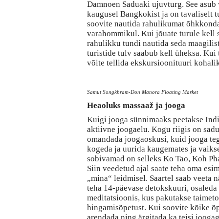
Damnoen Saduaki ujuvturg. See asub 
kaugusel Bangkokist ja on tavaliselt tu
soovite nautida rahulikumat õhkkonda
varahommikul. Kui jõuate turule kell s
rahulikku tundi nautida seda maagilis
turistide tulv saabub kell üheksa. Kui 
võite tellida ekskursioonituuri kohalik
Samut Songkhram-Don Manora Floating Market
Heaoluks massaaž ja jooga
Kuigi jooga sünnimaaks peetakse Indi
aktiivne joogaelu. Kogu riigis on sadu
omandada joogaoskusi, kuid jooga te
kogeda ja uurida kaugemates ja vaiks
sobivamad on selleks Ko Tao, Koh Ph
Siin veedetud ajal saate teha oma es
„mina“ leidmisel. Saartel saab veeta n
teha 14-päevase detokskuuri, osaleda
meditatsioonis, kus pakutakse taimetoi
hingamisõpetust. Kui soovite kõike õpi
arendada ning ärgitada ka teisi joogag