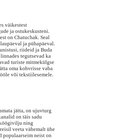
es väikestest
gude ja ostukeskusteni.
st on Chatuchak. Seal
 laupäeval ja pühapäeval.
unistusi, riideid ja Buda
i linnades tegutsevad ka
tavad turiste mitmekülgse
jätta oma kohvrisse vaba
ööle või tekstiilesemele.
amata jätta, on ujuvturg
kanalid on täis sadu
köögivilju ning
reisil veeta vähemalt ühe
d populaarseim neist on