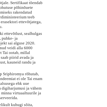
tjale. Sertifikaat tõendab
seohutuse põhinõuete
tamiseks rakendatud
ordiministeerium teeb
erasektori ettevõtjatega,
u.
ki ettevõtlust, sealhulgas
, puhke- ja
ojekt sai alguse 2020.
unud veidi alla 6000
t Tai ootab, millal
saab piirid avada ja
kust, kauneid randu ja
p Sriphiromya rõhutab,
andeemiat ei ole Tai enam
aalsusega ehk uue
m digiharjumusi ja vähem
 minna virtuaaltuurile ja
serveerida.
likult kuhugi sõita,