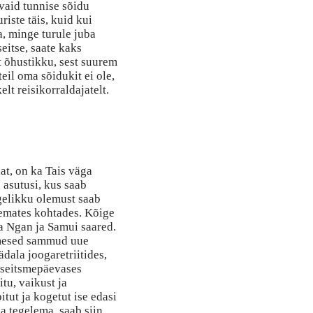
vaid tunnise sõidu
riste täis, kuid kui
, minge turule juba
eitse, saate kaks
t õhustikku, sest suurem
teil oma sõidukit ei ole,
elt reisikorraldajatelt.
at, on ka Tais väga
 asutusi, kus saab
gelikku olemust saab
emates kohtades. Kõige
a Ngan ja Samui saared.
imesed sammud uue
ädala joogaretriitides,
 seitsmepäevases
tu, vaikust ja
tut ja kogetut ise edasi
a tegelema, saab siin