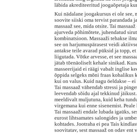
läbida akrediteeritud joogaõpetaja ku
Kui nädalane joogakursus ei ole see, 
soovite siiski oma tervist parandada j
massaaž see, mida otsite. Tai massaaž
ajurveda põhimõtete, juhendatud siru
kombinatsioon. Massaaži tehakse ilma
see on harjumuspärasest veidi aktiiv
antakse teile avarad püksid ja topp, et
liigutada. Võtke arvesse, et see massa
jätab tõenäoliselt kehale sinikad. Ku
masseerijaid ei räägi vabalt inglise ke
õppida selgeks mõni fraas kohalikus ke
kui on valus. Kuid nagu öeldakse – ei 
Tai massaaž vähendab stressi ja pinget 
leevendab sõidu ajal tekkinud jäikust.
meeldivalt muljutuna, kuid keha tund
virgemana kui enne sisenemist. Peale
Tai massaaži endale lubada igaüks, se
eurost lihtsamates salongides ja umb
kohtades. Jootraha ei pea Tais kindlas
soovitatav, sest massaaž on odav ent v