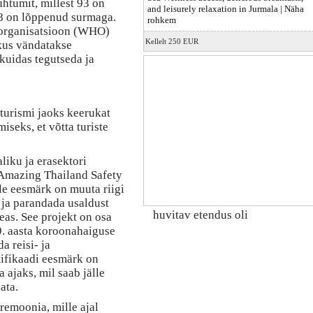
htumit, millest 93 on
and leisurely relaxation in Jurmala |
Näha
58 on lõppenud surmaga.
rohkem
eorganisatsioon (WHO)
Kellelt 250 EUR
kus vändatakse
kuidas tegutseda ja
 turismi jaoks keerukat
seks, et võtta turiste
liku ja erasektori
„Amazing Thailand Safety
le eesmärk on muuta riigi
ja parandada usaldust
huvitav etendus oli
seas. See projekt on osa
9. aasta koroonahaiguse
a reisi- ja
tifikaadi eesmärk on
a ajaks, mil saab jälle
ata.
remoonia, mille ajal