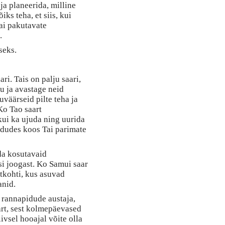
ja planeerida, milline
iks teha, et siis, kui
Tai pakutavate
.
seks.
i. Tais on palju saari,
u ja avastage neid
uväärseid pilte teha ja
Ko Tao saart
kui ka ujuda ning uurida
dudes koos Tai parimate
ida kosutavaid
i joogast. Ko Samui saar
tkohti, kus asuvad
anid.
e rannapidude austaja,
art, sest kolmepäevased
ivsel hooajal võite olla