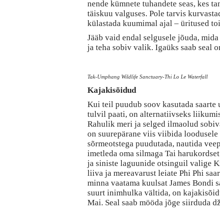
nende kümnete tuhandete seas, kes tan
täiskuu valguses. Pole tarvis kurvastad
külastada kuumimal ajal – üritused to
Jääb vaid endal selgusele jõuda, mida
ja teha sobiv valik. Igaüks saab seal o
Tak-Umphang Wildlife Sanctuary-Thi Lo Le Waterfall
Kajakisõidud
Kui teil puudub soov kasutada saarte u
tulvil paati, on alternatiivseks liikumi
Rahulik meri ja selged ilmaolud sobiva
on suurepärane viis viibida loodusele 
sõrmeotstega puudutada, nautida veep
imetleda oma silmaga Tai harukordset 
ja siniste laguunide otsinguil valige K
liiva ja mereavarust leiate Phi Phi saar
minna vaatama kuulsat James Bondi sa
suurt inimhulka vältida, on kajakisõi
Mai. Seal saab mööda jõge siirduda d