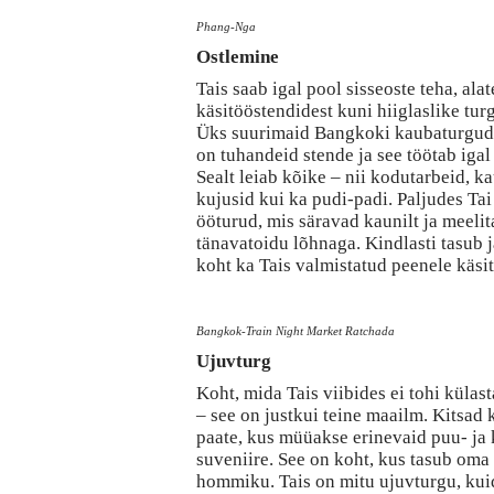
Phang-Nga
Ostlemine
Tais saab igal pool sisseoste teha, alat
käsitööstendidest kuni hiiglaslike tur
Üks suurimaid Bangkoki kaubaturgude
on tuhandeid stende ja see töötab igal
Sealt leiab kõike – nii kodutarbeid, ka
kujusid kui ka pudi-padi. Paljudes Ta
ööturud, mis säravad kaunilt ja meeli
tänavatoidu lõhnaga. Kindlasti tasub 
koht ka Tais valmistatud peenele käsit
Bangkok-Train Night Market Ratchada
Ujuvturg
Koht, mida Tais viibides ei tohi külast
– see on justkui teine maailm. Kitsad 
paate, kus müüakse erinevaid puu- ja 
suveniire. See on koht, kus tasub oma 
hommiku. Tais on mitu ujuvturgu, kui