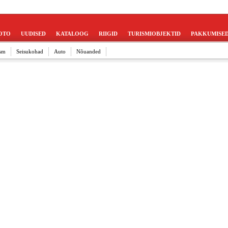
OTO
UUDISED
KATALOOG
RIIGID
TURISMIOBJEKTID
PAKKUMISE
sm
Seisukohad
Auto
Nõuanded