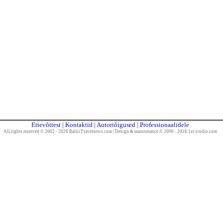
Ettevõttest
|
Kontaktid
|
Autoriõigused
|
Professionaalidele
All rights reserved © 2002 - 2026 BalticTravelnews.com
|
Design & maintenance © 2000 - 2026 1st-studio.com