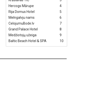
Krāslavas TIC
3
Hercogs Mārupe
4
Rija Domus Hotel
5
Melngalvju nams
6
CelojumuBode.lv
7
Grand Palace Hotel
8
Medžiotojų užeiga
9
Baltic Beach Hotel & SPA
10