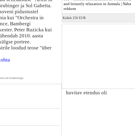
and leisurely relaxation in Jurmala |
Näha
rubinger ja Sol Gabetta.
rohkem
hoveni pidustustel
a kui "Orchestra in
Kellelt 250 EUR
ance, Bambergi
ster. Peter Ruzicka kui
pühendab 2010. aasta
ülgse portree.
strile loodud teose "über
kohta
news.ee toimetusega
huvitav etendus oli