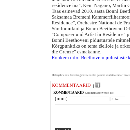
residence'ina", Kent Nagano, Martin G
Taas esinevad 2010. aasta Bonni Beet
Saksamaa Bremeni Kammerfilharmooni
Residence", Orchestre National de Fr
Sümfoonikud ja Bonni Beethoveni Orke
"Composer und Artist in Residence" 
Bonni Beethoveni pidustustele mitmek
Kõrgpunktiks on tema tšellole ja orke
die Grenze" esmakanne.
Rohkem infot Beethoveni pidustuste 
Materjalide avaldamistingimuste suhtes palume kontakteeruda Travel
KOMMENTAARID
|
KOMMENTAARID
Kommentaare veel ei ole!
(nimi)