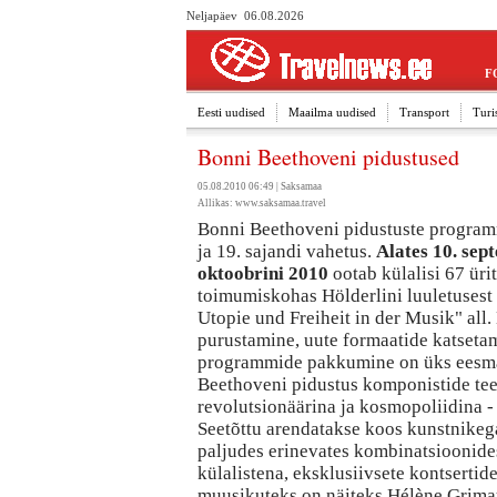
Neljapäev 06.08.2026
F
Eesti uudised
Maailma uudised
Transport
Turi
Bonni Beethoveni pidustused
05.08.2010 06:49 |
Saksamaa
Allikas:
www.saksamaa.travel
Bonni Beethoveni pidustuste program
ja 19. sajandi vahetus.
Alates 10. sept
oktoobrini 2010
ootab külalisi 67 üri
toimumiskohas Hölderlini luuletusest 
Utopie und Freiheit in der Musik" all.
purustamine, uute formaatide katsetam
programmide pakkumine on üks eesm
Beethoveni pidustus komponistide teeju
revolutsionäärina ja kosmopoliidina 
Seetõttu arendatakse koos kunstnikega
paljudes erinevates kombinatsioonides
külalistena, eksklusiivsete kontsertid
muusikuteks on näiteks Hélène Grimaud