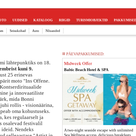
OTO
UUDISED
KATALOOG
RIIGID
TURISMIOBJEKTID
PAKKUMISE
sm
Seisukohad
Auto
Nõuanded
PÄEVAPAKKUMISED:
mi lähtepunktiks on 18.
Midweek Offer
embrist kuni 9.
Baltic Beach Hotel & SPA
tust 25 erinevas
pärit moto "Ins Offene.
 Kontserdirituaalide
ine ja innovaatiliste
ärk, mida Bonni
hi rollis - visionäärina,
- peab oma kohustuseks.
, kes regulaarselt ja
 osalevad festivalil
e ideid. Nendeks
A two-night seaside escape with unlimited
 selleaastase "Artist in
Sea Wellness access, delicious breakfasts,