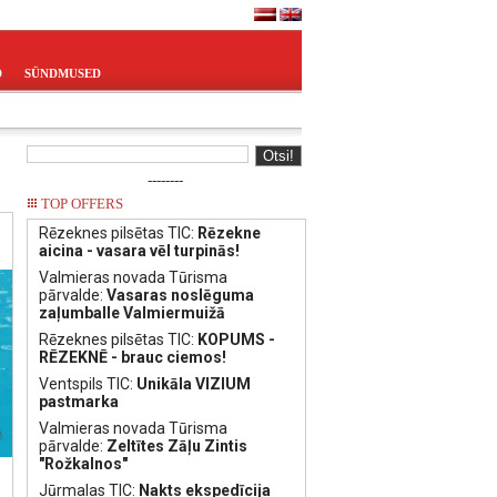
D
SÜNDMUSED
--------
TOP OFFERS
Rēzeknes pilsētas TIC:
Rēzekne
aicina - vasara vēl turpinās!
Valmieras novada Tūrisma
pārvalde:
Vasaras noslēguma
zaļumballe Valmiermuižā
Rēzeknes pilsētas TIC:
KOPUMS -
RĒZEKNĒ - brauc ciemos!
Ventspils TIC:
Unikāla VIZIUM
pastmarka
Valmieras novada Tūrisma
pārvalde:
Zeltītes Zāļu Zintis
"Rožkalnos"
Jūrmalas TIC:
Nakts ekspedīcija