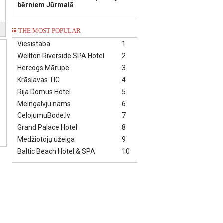
bērniem Jūrmalā
THE MOST POPULAR
Viesistaba
1
Wellton Riverside SPA Hotel
2
Hercogs Mārupe
3
Krāslavas TIC
4
Rija Domus Hotel
5
Melngalvju nams
6
CelojumuBode.lv
7
Grand Palace Hotel
8
Medžiotojų užeiga
9
Baltic Beach Hotel & SPA
10