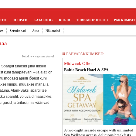
OTO
UUDISED
KATALOOG
RIIGID
TURISMIOBJEKTID
PAKKUMISE
sm
Seisukohad
Auto
Nõuanded
maa
PÄEVAPAKKUMISED:
Fotod:
www.germany.travel
Midweek Offer
Sparglit tundsid juba iidsed
Baltic Beach Hotel & SPA
st kuni tänapäevani – ja alati on
tushooaeg aprilli lõpust kuni
eotakse kimpu, müüakse maha ja
tatuna. Alam-Saksi sparglitee
ku sparglit, võluvaid maastikke,
rgusid ja üritusi, mis väärivad
A two-night seaside escape with unlimited
Sea Wellness access, delicious breakfasts,