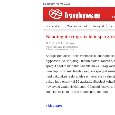
Neljapäev 06.08.2026
F
Eesti uudised
Maailma uudised
Transport
Turi
Naudingute ringreis läbi spargli
11.05.2015 23:19 |
Saksamaa
Autor: Saksamaa Turismikeskus
Allikas:
www.germany.travel
Sparglit peetakse üheks vanimaks kultuurtaimeks. 
egiptlased. Selle ajalugu ulatub alates Rooma aja
sparglit peetud hinnatud ravimtaimeks. Saagikoris
juuni lõpuni on eriti huvitav aeg, kui sparglid s
neid pakutakse restoranides erineval viisil valmis
pakub juba enam kui 10 aastat kvaliteetset kohalik
huvitavaid vaatamisväärsusi, rõõmsaid festivale, tu
külastamist ka muul ajal peale sparglihooaja.
» Lisateave