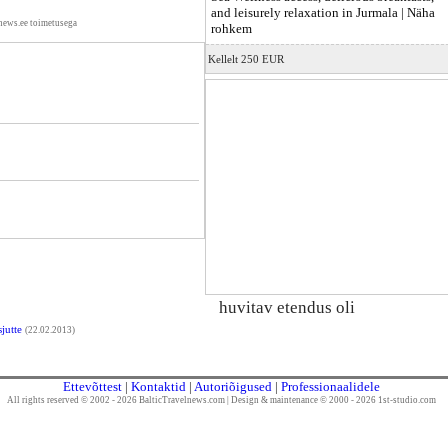
and leisurely relaxation in Jurmala |
Näha
news.ee toimetusega
rohkem
Kellelt 250 EUR
huvitav etendus oli
sjutte
(22.02.2013)
Ettevõttest
|
Kontaktid
|
Autoriõigused
|
Professionaalidele
All rights reserved © 2002 - 2026 BalticTravelnews.com
|
Design & maintenance © 2000 - 2026 1st-studio.com