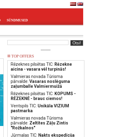
D
SÜNDMUSED
--------
TOP OFFERS
Rēzeknes pilsētas TIC:
Rēzekne
aicina - vasara vēl turpinās!
Valmieras novada Tūrisma
pārvalde:
Vasaras noslēguma
zaļumballe Valmiermuižā
Rēzeknes pilsētas TIC:
KOPUMS -
RĒZEKNĒ - brauc ciemos!
Ventspils TIC:
Unikāla VIZIUM
pastmarka
Valmieras novada Tūrisma
pārvalde:
Zeltītes Zāļu Zintis
"Rožkalnos"
Jūrmalas TIC:
Nakts ekspedīcija