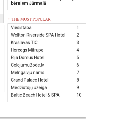
bērniem Jūrmalā
THE MOST POPULAR
Viesistaba
1
Wellton Riverside SPA Hotel
2
Krāslavas TIC
3
Hercogs Mārupe
4
Rija Domus Hotel
5
CelojumuBode.lv
6
Melngalvju nams
7
Grand Palace Hotel
8
Medžiotojų užeiga
9
Baltic Beach Hotel & SPA
10