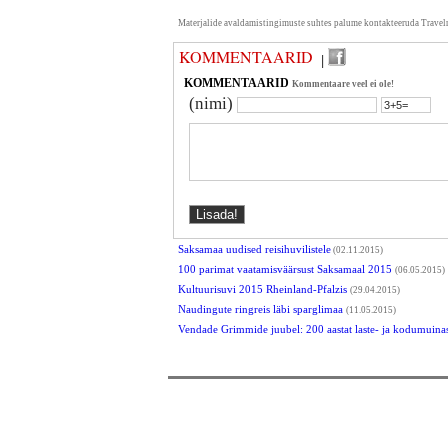
Materjalide avaldamistingimuste suhtes palume kontakteeruda Travel
KOMMENTAARID
|
KOMMENTAARID
Kommentaare veel ei ole!
(nimi)
Saksamaa uudised reisihuvilistele
(02.11.2015)
100 parimat vaatamisväärsust Saksamaal 2015
(06.05.2015)
Kultuurisuvi 2015 Rheinland-Pfalzis
(29.04.2015)
Naudingute ringreis läbi sparglimaa
(11.05.2015)
Vendade Grimmide juubel: 200 aastat laste- ja kodumuina