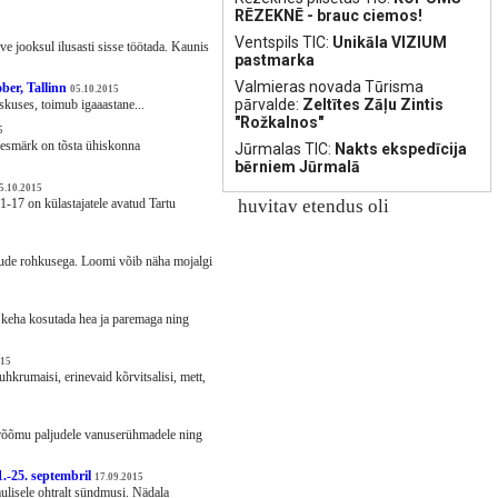
RĒZEKNĒ - brauc ciemos!
Ventspils TIC:
Unikāla VIZIUM
e jooksul ilusasti sisse töötada. Kaunis
pastmarka
Valmieras novada Tūrisma
ber, Tallinn
05.10.2015
pārvalde:
Zeltītes Zāļu Zintis
kuses, toimub igaaastane...
"Rožkalnos"
5
 eesmärk on tõsta ühiskonna
Jūrmalas TIC:
Nakts ekspedīcija
bērniem Jūrmalā
5.10.2015
11-17 on külastajatele avatud Tartu
huvitav etendus oli
lude rohkusega. Loomi võib näha mojalgi
 keha kosutada hea ja paremaga ning
015
hkrumaisi, erinevaid kõrvitsalisi, mett,
srõõmu paljudele vanuserühmadele ning
1.-25. septembril
17.09.2015
ulisele ohtralt sündmusi. Nädala