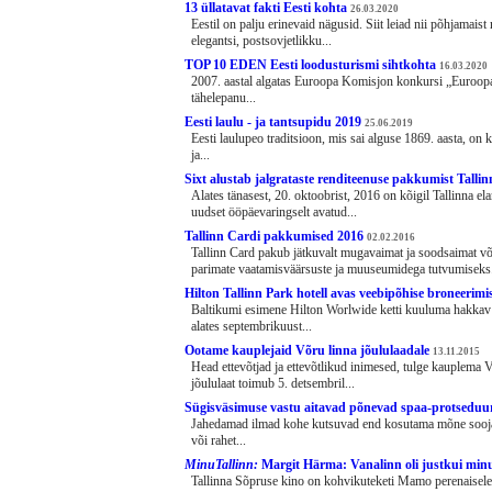
13 üllatavat fakti Eesti kohta
26.03.2020
Eestil on palju erinevaid nägusid. Siit leiad nii põhjamai
elegantsi, postsovjetlikku...
TOP 10 EDEN Eesti loodusturismi sihtkohta
16.03.2020
2007. aastal algatas Euroopa Komisjon konkursi „Euroopa 
tähelepanu...
Eesti laulu - ja tantsupidu 2019
25.06.2019
Eesti laulupeo traditsioon, mis sai alguse 1869. aasta, 
ja...
Sixt alustab jalgrataste renditeenuse pakkumist Talli
Alates tänasest, 20. oktoobrist, 2016 on kõigil Tallinna ela
uudset ööpäevaringselt avatud...
Tallinn Cardi pakkumised 2016
02.02.2016
Tallinn Card pakub jätkuvalt mugavaimat ja soodsaimat võ
parimate vaatamisväärsuste ja muuseumidega tutvumiseks.
Hilton Tallinn Park hotell avas veebipõhise broneerim
Baltikumi esimene Hilton Worlwide ketti kuuluma hakkav H
alates septembrikuust...
Ootame kauplejaid Võru linna jõululaadale
13.11.2015
Head ettevõtjad ja ettevõtlikud inimesed, tulge kauplema 
jõululaat toimub 5. detsembril...
Sügisväsimuse vastu aitavad põnevad spaa-protseduu
Jahedamad ilmad kohe kutsuvad end kosutama mõne sooj
või rahet...
MinuTallinn:
Margit Härma: Vanalinn oli justkui min
Tallinna Sõpruse kino on kohvikuteketi Mamo perenaisele