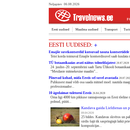
Neljapäev 06.08.2026
F
Eesti uudised
Maailma uudised
Transport
Turi
EESTI UUDISED:
+
Emajõe suvekontserdid kutsuvad tasuta kontsertidel
Teist korda toimuval Emajõe kontserdisuvel saab kuulata mu
TÜ botaanikaaias avati näitus tolmeldajatest
28.07.2020
24. juulist–20. septembrini saab Tartu Ülikooli botaanikaa
“Mesilaste mitmekesine maailm”...
Põnevad kohad, mida Eestis sel suvel avastada
28.07.20
Puhkusest maal võib osa saada mitmel moel: nautida maapi
professionaalse...
10 ägedaimat tuletorni Eestis
26.04.2020
Oma ligi 4000 km pikkuse rannajoonega on Eesti tõeline m
polnud, püüti...
Kandava gaida Lieldienas un po
09.04.2020
25 bildes. Kandavas skvēros un paka
sirdis šajā tik saspringtajā laikā pr
kompozīcijas...