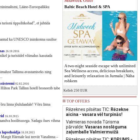
Midweek Offer
Baltic Beach Hotel & SPA
st minimalismi, Lääne-Euroopalikku
turismi tippsihtkohad”, et juhtida
on kantud ka UNESCO inimkonna suulise
nnas
26.10.2016
nikel ja turistidel võimalus kasutada
A two-night seaside escape with unlimited
Sea Wellness access, delicious breakfasts,
imalust Tallinna avastamiseks ning
and leisurely relaxation in Jurmala |
Näha
..
rohkem
issüsteemi
02.02.2016
ilton Park Tallinn hotell broneerib tube
Kellelt 250 EUR
TOP OFFERS
Võru linna jõululaadale! Võru linna
Rēzeknes pilsētas TIC:
Rēzekne
aicina - vasara vēl turpinās!
rid
16.10.2015
aandva hoolitsusega. Sadagu õues vihma
Valmieras novada Tūrisma
pārvalde:
Vasaras noslēguma
zaļumballe Valmiermuižā
u lapsehoidja
16.10.2015
 Margit Härmale kui teeviit Vanalinna –
Rēzeknes pilsētas TIC:
KOPUMS -