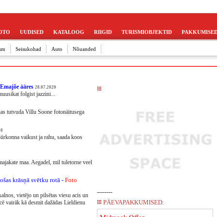
OTO
UUDISED
KATALOOG
RIIGID
TURISMIOBJEKTID
PAKKUMISE
sm
Seisukohad
Auto
Nõuanded
e Emajõe ääres
28.07.2020
usikat folgist jazzini...
ias tutvuda Villu Soone fotonäitusega
20
irkonna vaikust ja rahu, saada koos
ajakate maa. Aegadel, mil tuletorne veel
šas krāsņā svētku rotā -
Foto
--------
lnos, vietējo un pilsētas viesu acis un
PÄEVAPAKKUMISED:
iecē vairāk kā desmit dažādas Lieldienu