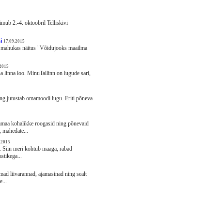
imub 2.-4. oktoobril Telliskivi
si
17.09.2015
s mahukas näitus "Võidujooks maailma
.2015
na linna loo. MinuTallinn on lugude sari,
ing jutustab omamoodi lugu. Eriti põneva
amaa kohalikke roogasid ning põnevaid
 mahedate...
.2015
 Siin meri kohtub maaga, rabad
stikega...
mad liivarannad, ajamasinad ning sealt
e...