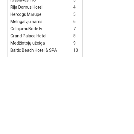
Krāslavas TIC
3
Rija Domus Hotel
4
Hercogs Mārupe
5
Melngalvju nams
6
CelojumuBode.lv
7
Grand Palace Hotel
8
Medžiotojų užeiga
9
Baltic Beach Hotel & SPA
10