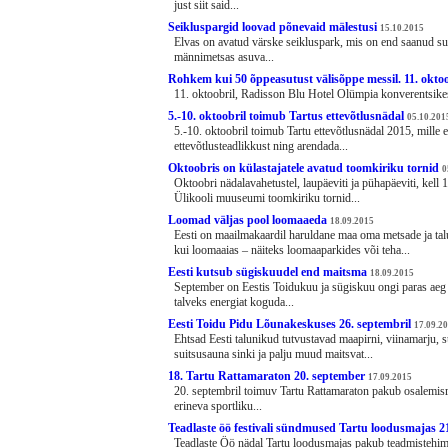
just siit said...
Seikluspargid loovad põnevaid mälestusi
15.10.2015
Elvas on avatud värske seikluspark, mis on end saanud suv
männimetsas asuva...
Rohkem kui 50 õppeasutust välisõppe messil. 11. oktoo
11. oktoobril, Radisson Blu Hotel Olümpia konverentsikes
5.-10. oktoobril toimub Tartus ettevõtlusnädal
05.10.201
5.-10. oktoobril toimub Tartu ettevõtlusnädal 2015, mille
ettevõtlusteadlikkust ning arendada...
Oktoobris on külastajatele avatud toomkiriku tornid
0
Oktoobri nädalavahetustel, laupäeviti ja pühapäeviti, kell 
Ülikooli muuseumi toomkiriku tornid...
Loomad väljas pool loomaaeda
18.09.2015
Eesti on maailmakaardil haruldane maa oma metsade ja ta
kui loomaaias – näiteks loomaaparkides või teha...
Eesti kutsub sügiskuudel end maitsma
18.09.2015
September on Eestis Toidukuu ja sügiskuu ongi paras aeg
talveks energiat koguda...
Eesti Toidu Pidu Lõunakeskuses 26. septembril
17.09.2
Ehtsad Eesti talunikud tutvustavad maapirni, viinamarju, su
suitsusauna sinki ja palju muud maitsvat...
18. Tartu Rattamaraton 20. september
17.09.2015
20. septembril toimuv Tartu Rattamaraton pakub osalemi
erineva sportliku...
Teadlaste öö festivali sündmused Tartu loodusmajas 2
Teadlaste Öö nädal Tartu loodusmajas pakub teadmistehim