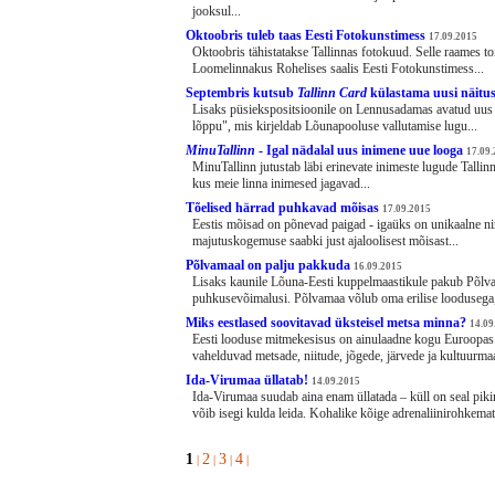
jooksul...
Oktoobris tuleb taas Eesti Fotokunstimess
17.09.2015
Oktoobris tähistatakse Tallinnas fotokuud. Selle raames to
Loomelinnakus Rohelises saalis Eesti Fotokunstimess...
Septembris kutsub
Tallinn Card
külastama uusi näitu
Lisaks püsiekspositsioonile on Lennusadamas avatud uu
lõppu", mis kirjeldab Lõunapooluse vallutamise lugu...
MinuTallinn
- Igal nädalal uus inimene uue looga
17.09
MinuTallinn jutustab läbi erinevate inimeste lugude Tallin
kus meie linna inimesed jagavad...
Tõelised härrad puhkavad mõisas
17.09.2015
Eestis mõisad on põnevad paigad - igaüks on unikaalne n
majutuskogemuse saabki just ajaloolisest mõisast...
Põlvamaal on palju pakkuda
16.09.2015
Lisaks kaunile Lõuna-Eesti kuppelmaastikule pakub Põlv
puhkusevõimalusi. Põlvamaa võlub oma erilise loodusega,
Miks eestlased soovitavad üksteisel metsa minna?
14.09
Eesti looduse mitmekesisus on ainulaadne kogu Euroopas.
vahelduvad metsade, niitude, jõgede, järvede ja kultuurmaa
Ida-Virumaa üllatab!
14.09.2015
Ida-Virumaa suudab aina enam üllatada – küll on seal piki
võib isegi kulda leida. Kohalike kõige adrenaliinirohkemat
1
2
3
4
|
|
|
|